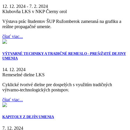
12. 12. 2024 - 7. 2. 2024
Klubovňa LKS v NKP Čierny orol
Výstava prác študentov ŠUP Ružomberok zameraná na grafiku a
reálne propagačné umenie.
čítať viac...
VÝTVARNÉ TECHNIKY A TRADIČNÉ REMESLO - PREŠ(Ž)ITÉ DEJINY
UMENIA
14. 12. 2024
Remeselné dielne LKS
Cyklické tvorivé dielne pre dospelých s využitím tradičných
výtvarno-technologických postupov.
čítať viac...
KAPITOLY Z DEJÍN UMENIA
7. 12. 2024