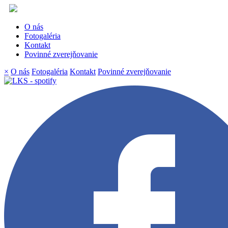
O nás
Fotogaléria
Kontakt
Povinné zverejňovanie
×
O nás
Fotogaléria
Kontakt
Povinné zverejňovanie