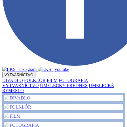
VÝTVARNÍCTVO
DIVADLO
FOLKLÓR
FILM
FOTOGRAFIA
VÝTVARNÍCTVO
UMELECKÝ PREDNES
UMELECKÉ
REMESLO
DIVADLO
FOLKLÓR
FILM
FOTOGRAFIA