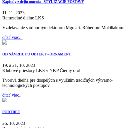
Kapitoly z dejín umenia - ŠTYLIZÁCIE POSTAVY
11. 11. 2023
Remeselné dielne LKS
Vzdelávanie s odborným lektorom Mgr. art. Róbertom Močiliakom.
čítať viac...
OD NÁVRHU PO OBJEKT - ORNAMENT
19. a 21. 10. 2023
Klubové priestory LKS v NKP Čierny orol
Tvorivá dielňa pre dospelých s využitím tradičných výtvarno-
technologických postupov.
čítať viac...
PORTRÉT
26. 10. 2023