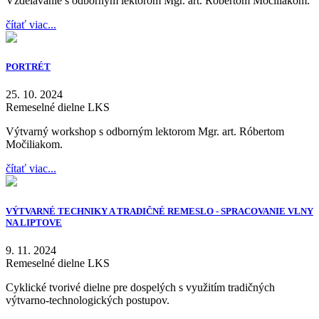
Vzdelávanie s odborným lektorom Mgr. art. Róbertom Močiliakom.
čítať viac...
PORTRÉT
25. 10. 2024
Remeselné dielne LKS
Výtvarný workshop s odborným lektorom Mgr. art. Róbertom
Močiliakom.
čítať viac...
VÝTVARNÉ TECHNIKY A TRADIČNÉ REMESLO - SPRACOVANIE VLNY
NA LIPTOVE
9. 11. 2024
Remeselné dielne LKS
Cyklické tvorivé dielne pre dospelých s využitím tradičných
výtvarno-technologických postupov.