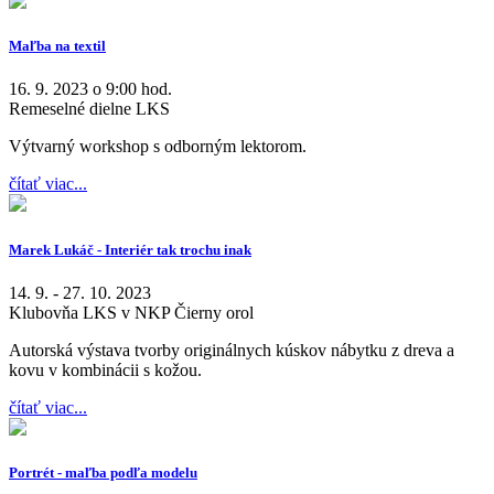
Maľba na textil
16. 9. 2023 o 9:00 hod.
Remeselné dielne LKS
Výtvarný workshop s odborným lektorom.
čítať viac...
Marek Lukáč - Interiér tak trochu inak
14. 9. - 27. 10. 2023
Klubovňa LKS v NKP Čierny orol
Autorská výstava tvorby originálnych kúskov nábytku z dreva a
kovu v kombinácii s kožou.
čítať viac...
Portrét - maľba podľa modelu