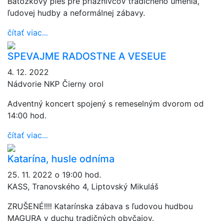
Batôžkový ples pre priaznivcov tradičného umenia,
ľudovej hudby a neformálnej zábavy.
čítať viac...
SPEVAJME RADOSTNE A VESEUE
4. 12. 2022
Nádvorie NKP Čierny orol
Adventný koncert spojený s remeselným dvorom od
14:00 hod.
čítať viac...
Katarína, husle odníma
25. 11. 2022 o 19:00 hod.
KASS, Tranovského 4, Liptovský Mikuláš
ZRUŠENÉ!!!! Katarínska zábava s ľudovou hudbou
MAGURA v duchu tradičných obyčajov.