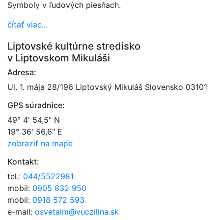
Symboly v ľudových piesňach.
čítať viac...
Liptovské kultúrne stredisko
v Liptovskom Mikuláši
Adresa:
Ul. 1. mája 28/196 Liptovský Mikuláš Slovensko 03101
GPS súradnice:
49° 4' 54,5" N
19° 36' 56,6" E
zobraziť na mape
Kontakt:
tel.:
044/5522981
mobil:
0905 832 950
mobil:
0918 572 593
e-mail:
osvetalm@vuczilina.sk