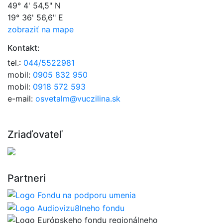
49° 4' 54,5" N
19° 36' 56,6" E
zobraziť na mape
Kontakt:
tel.:
044/5522981
mobil:
0905 832 950
mobil:
0918 572 593
e-mail:
osvetalm@vuczilina.sk
Zriaďovateľ
Partneri