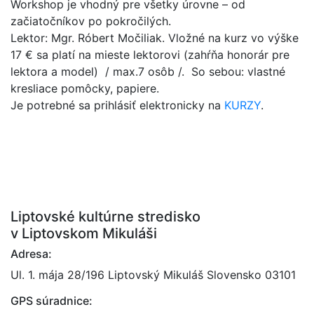
Workshop je vhodný pre všetky úrovne – od
začiatočníkov po pokročilých.
Lektor: Mgr. Róbert Močiliak. Vložné na kurz vo výške
17 € sa platí na mieste lektorovi (zahŕňa honorár pre
lektora a model)
/
max.7 osôb /.
So sebou: vlastné
kresliace pomôcky, papiere
.
Je potrebné sa prihlásiť elektronicky na
KURZY
.
Liptovské kultúrne stredisko
v Liptovskom Mikuláši
Adresa:
Ul. 1. mája 28/196 Liptovský Mikuláš Slovensko 03101
GPS súradnice: