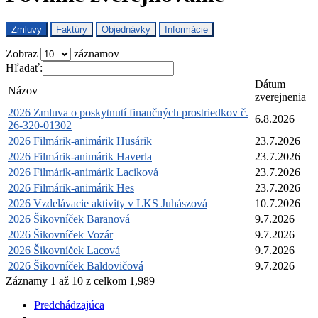
Zmluvy
Faktúry
Objednávky
Informácie
Zobraz
záznamov
Hľadať:
Dátum
Názov
zverejnenia
2026 Zmluva o poskytnutí finančných prostriedkov č.
6.8.2026
26-320-01302
2026 Filmárik-animárik Husárik
23.7.2026
2026 Filmárik-animárik Haverla
23.7.2026
2026 Filmárik-animárik Laciková
23.7.2026
2026 Filmárik-animárik Hes
23.7.2026
2026 Vzdelávacie aktivity v LKS Juhászová
10.7.2026
2026 Šikovníček Baranová
9.7.2026
2026 Šikovníček Vozár
9.7.2026
2026 Šikovníček Lacová
9.7.2026
2026 Šikovníček Baldovičová
9.7.2026
Záznamy 1 až 10 z celkom 1,989
Predchádzajúca
1