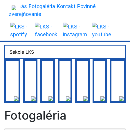
×
O nás
Fotogaléria
Kontakt
Povinné
zverejňovanie
Sekcie LKS
DIVADLO
FOLKLÓR
FILM
FOTOGRAFIA
Fotogaléria
VÝTVARNÍCTVO
UMELECKÝ PREDNES