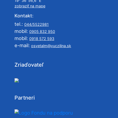
19° 36' 56,6" E
zobraziť na mape
Kontakt:
tel.:
044/5522981
mobil:
0905 832 950
mobil:
0918 572 593
e-mail:
osvetalm@vuczilina.sk
Zriaďovateľ
Partneri