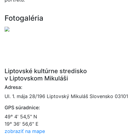
Fotogaléria
Liptovské kultúrne stredisko
v Liptovskom Mikuláši
Adresa:
Ul. 1. mája 28/196 Liptovský Mikuláš Slovensko 03101
GPS súradnice:
49° 4' 54,5" N
19° 36' 56,6" E
zobraziť na mape