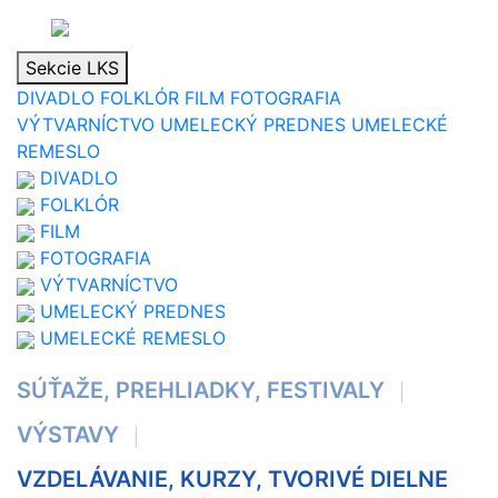
Sekcie LKS
O
DIVADLO
FOLKLÓR
FILM
FOTOGRAFIA
VÝTVARNÍCTVO
UMELECKÝ PREDNES
UMELECKÉ
nás
REMESLO
DIVADLO
Fotogaléria
FOLKLÓR
FILM
Kontakt
FOTOGRAFIA
VÝTVARNÍCTVO
Povinné
UMELECKÝ PREDNES
zverejňovanie
UMELECKÉ REMESLO
SÚŤAŽE, PREHLIADKY, FESTIVALY
VÝSTAVY
VZDELÁVANIE, KURZY, TVORIVÉ DIELNE