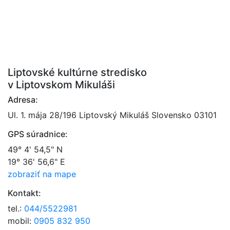
Liptovské kultúrne stredisko
v Liptovskom Mikuláši
Adresa:
Ul. 1. mája 28/196 Liptovský Mikuláš Slovensko 03101
GPS súradnice:
49° 4' 54,5" N
19° 36' 56,6" E
zobraziť na mape
Kontakt:
tel.:
044/5522981
mobil:
0905 832 950