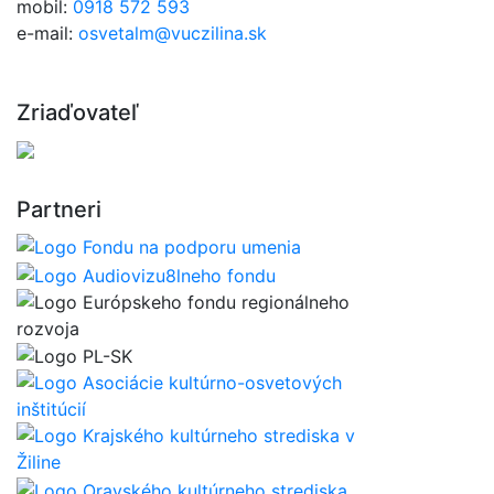
mobil:
0918 572 593
e-mail:
osvetalm@vuczilina.sk
Zriaďovateľ
Partneri