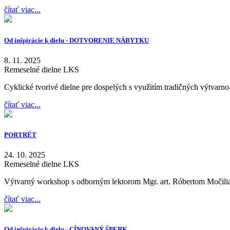
čítať viac...
Od inšpirácie k dielu - DOTVORENIE NÁBYTKU
8. 11. 2025
Remeselné dielne LKS
Cyklické tvorivé dielne pre dospelých s využitím tradičných výtvarn
čítať viac...
PORTRÉT
24. 10. 2025
Remeselné dielne LKS
Výtvarný workshop s odborným lektorom Mgr. art. Róbertom Močil
čítať viac...
Od inšpirácie k dielu - CÍNOVANÝ ŠPERK