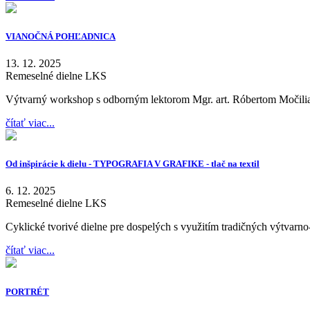
VIANOČNÁ POHĽADNICA
13. 12. 2025
Remeselné dielne LKS
Výtvarný workshop s odborným lektorom Mgr. art. Róbertom Močil
čítať viac...
Od inšpirácie k dielu - TYPOGRAFIA V GRAFIKE - tlač na textil
6. 12. 2025
Remeselné dielne LKS
Cyklické tvorivé dielne pre dospelých s využitím tradičných výtvarn
čítať viac...
PORTRÉT