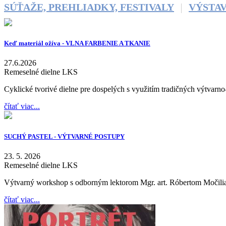
SÚŤAŽE, PREHLIADKY, FESTIVALY
VÝSTA
Keď materiál ožíva - VLNA FARBENIE A TKANIE
27.6.2026
Remeselné dielne LKS
Cyklické tvorivé dielne pre dospelých s využitím tradičných výtvarn
čítať viac...
SUCHÝ PASTEL - VÝTVARNÉ POSTUPY
23. 5. 2026
Remeselné dielne LKS
Výtvarný workshop s odborným lektorom Mgr. art. Róbertom Močil
čítať viac...