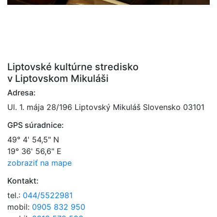
Liptovské kultúrne stredisko
v Liptovskom Mikuláši
Adresa:
Ul. 1. mája 28/196 Liptovský Mikuláš Slovensko 03101
GPS súradnice:
49° 4' 54,5" N
19° 36' 56,6" E
zobraziť na mape
Kontakt:
tel.:
044/5522981
mobil:
0905 832 950