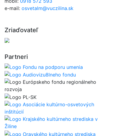
mobil:
0918 572 593
e-mail:
osvetalm@vuczilina.sk
Zriaďovateľ
Partneri