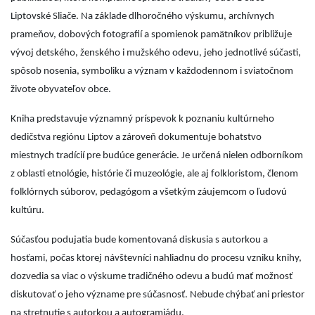
Liptovské Sliače. Na základe dlhoročného výskumu, archívnych
prameňov, dobových fotografií a spomienok pamätníkov približuje
vývoj detského, ženského i mužského odevu, jeho jednotlivé súčasti,
spôsob nosenia, symboliku a význam v každodennom i sviatočnom
živote obyvateľov obce.
Kniha predstavuje významný príspevok k poznaniu kultúrneho
dedičstva regiónu Liptov a zároveň dokumentuje bohatstvo
miestnych tradícií pre budúce generácie. Je určená nielen odborníkom
z oblasti etnológie, histórie či muzeológie, ale aj folkloristom, členom
folklórnych súborov, pedagógom a všetkým záujemcom o ľudovú
kultúru.
Súčasťou podujatia bude komentovaná diskusia s autorkou a
hosťami, počas ktorej návštevníci nahliadnu do procesu vzniku knihy,
dozvedia sa viac o výskume tradičného odevu a budú mať možnosť
diskutovať o jeho význame pre súčasnosť. Nebude chýbať ani priestor
na stretnutie s autorkou a autogramiádu.