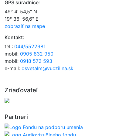
GPS súradnice:
49° 4' 54,5" N
19° 36' 56,6" E
zobraziť na mape
Kontakt:
tel.:
044/5522981
mobil:
0905 832 950
mobil:
0918 572 593
e-mail:
osvetalm@vuczilina.sk
Zriaďovateľ
Partneri