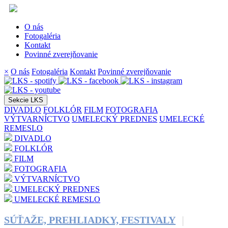
O nás
Fotogaléria
Kontakt
Povinné zverejňovanie
×
O nás
Fotogaléria
Kontakt
Povinné zverejňovanie
Sekcie LKS
DIVADLO
FOLKLÓR
FILM
FOTOGRAFIA
VÝTVARNÍCTVO
UMELECKÝ PREDNES
UMELECKÉ
REMESLO
DIVADLO
FOLKLÓR
FILM
FOTOGRAFIA
VÝTVARNÍCTVO
UMELECKÝ PREDNES
UMELECKÉ REMESLO
SÚŤAŽE, PREHLIADKY, FESTIVALY