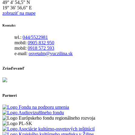
49° 4' 54,5" N
19° 36' 56,6" E
zobraziť na mape
Kontakt:
tel.:
044/5522981
mobil:
0905 832 950
mobil:
0918 572 593
e-mail:
osvetalm@vuczilina.sk
Zriaďovateľ
Partneri