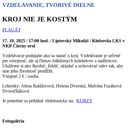
VZDELÁVANIE, TVORIVÉ DIELNE
KROJ NIE JE KOSTÝM
PLAGÁT
17. 10. 2025 / 17:00 hod. / Liptovský Mikuláš / Klubovňa LKS v
NKP Čierny orol
Vzdelávacie podujatie ako sa starať o kroj. Vzdelávanie je určené
pre verejnosť, ale aj členov folklórnych kolektívov a nadšencov.
Ukážeme si ako škrobiť, žehliť, skladať a uchovávať odev tak, aby
sme jeho životnosť predĺžili.
Vstupné 2 € / osoba.
Lektorky: Alena Balážecová, Helena Dvorská, Malvína Fuzáková
Dvoročňáková
Je potrebné sa prihlásiť elektronicky na:
KURZY
Fotogaléria