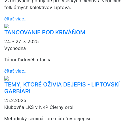
Vzdelávacie podujatie pre všetkých členov a vedúcich
folklórnych kolektívov Liptova.
čítať viac...
TANCOVANIE POD KRIVÁŇOM
24. - 27. 7. 2025
Východná
Tábor ľudového tanca.
čítať viac...
TÉMY, KTORÉ OŽIVIA DEJEPIS - LIPTOVSKÍ
GARBIARI
25.2.2025
Klubovňa LKS v NKP Čierny orol
Metodický seminár pre učiteľov dejepisu.