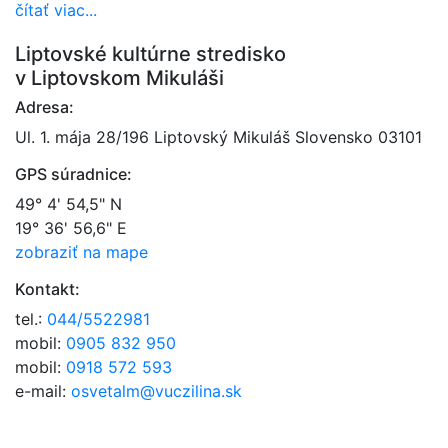
čítať viac...
Liptovské kultúrne stredisko
v Liptovskom Mikuláši
Adresa:
Ul. 1. mája 28/196 Liptovský Mikuláš Slovensko 03101
GPS súradnice:
49° 4' 54,5" N
19° 36' 56,6" E
zobraziť na mape
Kontakt:
tel.:
044/5522981
mobil:
0905 832 950
mobil:
0918 572 593
e-mail:
osvetalm@vuczilina.sk