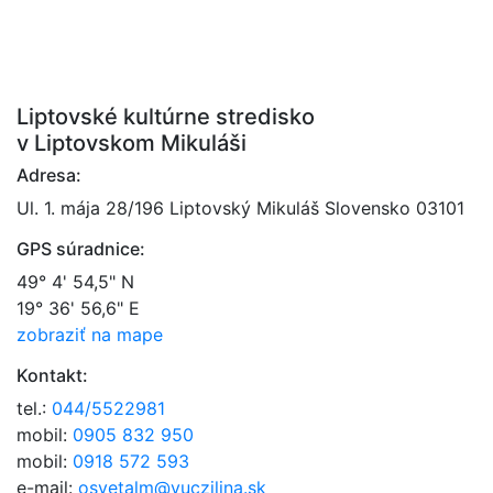
Liptovské kultúrne stredisko
v Liptovskom Mikuláši
Adresa:
Ul. 1. mája 28/196 Liptovský Mikuláš Slovensko 03101
GPS súradnice:
49° 4' 54,5" N
19° 36' 56,6" E
zobraziť na mape
Kontakt:
tel.:
044/5522981
mobil:
0905 832 950
mobil:
0918 572 593
e-mail:
osvetalm@vuczilina.sk