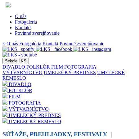
O nás
Fotogaléria
Kontakt
Povinné zverejňovanie
×
O nás
Fotogaléria
Kontakt
Povinné zverejňovanie
Sekcie LKS
DIVADLO
FOLKLÓR
FILM
FOTOGRAFIA
VÝTVARNÍCTVO
UMELECKÝ PREDNES
UMELECKÉ
REMESLO
DIVADLO
FOLKLÓR
FILM
FOTOGRAFIA
VÝTVARNÍCTVO
UMELECKÝ PREDNES
UMELECKÉ REMESLO
SÚŤAŽE, PREHLIADKY, FESTIVALY