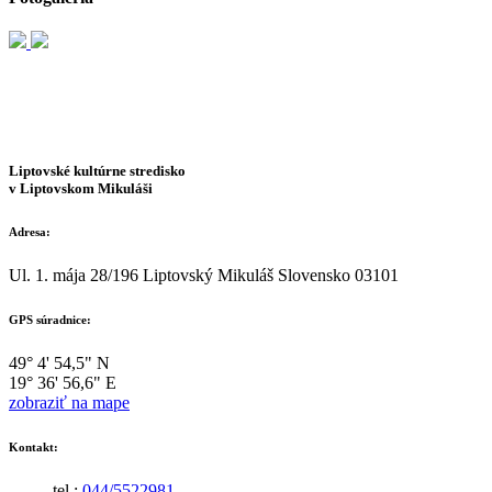
Liptovské kultúrne stredisko
v Liptovskom Mikuláši
Adresa:
Ul. 1. mája 28/196 Liptovský Mikuláš Slovensko 03101
GPS súradnice:
49° 4' 54,5" N
19° 36' 56,6" E
zobraziť na mape
Kontakt:
tel.:
044/5522981