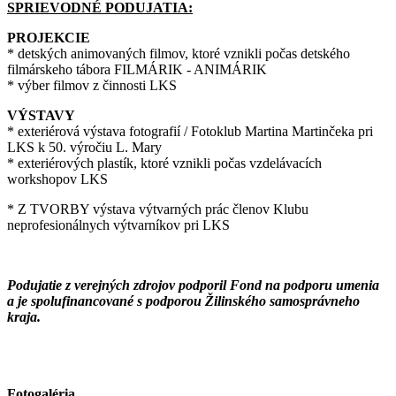
SPRIEVODNÉ PODUJATIA:
PROJEKCIE
* detských animovaných filmov, ktoré vznikli počas detského
filmárskeho tábora FILMÁRIK - ANIMÁRIK
* výber filmov z činnosti LKS
VÝSTAVY
* exteriérová výstava fotografií / Fotoklub Martina Martinčeka pri
LKS k 50. výročiu L. Mary
* exteriérových plastík, ktoré vznikli počas vzdelávacích
workshopov LKS
* Z TVORBY výstava výtvarných prác členov Klubu
neprofesionálnych výtvarníkov pri LKS
Podujatie z verejných zdrojov podporil Fond na podporu umenia
a je spolufinancované s podporou Žilinského samosprávneho
kraja.
Fotogaléria