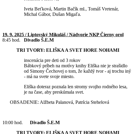
Iveta Beťková, Martin Bačík ml., Tomáš Vretenár,
Michal Gábor, Dušan Migaľa.
19. 9. 2025 / Liptovský Mikuláš / Nádvorie NKP Čierny orol
8:45 hod.
Divadlo Š.E.M
TRI TVORY: ELIŠKA A SVET HORE NOHAMI
inscenácia pre deti od 3 rokov
Bábkový príbeh na motívy knihy Eliška nie je strašidlo
od Simony Čechovej o tom, že každý tvor - aj trochu iný
- má na svete svoje miesto.
Eliška doteraz poznala len stromy svojho rodného lesa,
je na čase, aby preskúmala svet.
OBSADENIE: Alžbeta Palanová, Patrícia Stehelová
10:00 hod.
Divadlo Š.E.M
TRI TVORY: ELIŠKA A SVET HORE NOHAMI