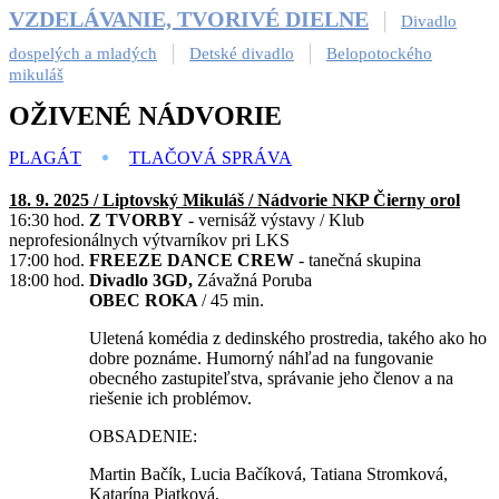
VZDELÁVANIE, TVORIVÉ DIELNE
Divadlo
dospelých a mladých
Detské divadlo
Belopotockého
mikuláš
OŽIVENÉ NÁDVORIE
PLAGÁT
TLAČOVÁ SPRÁVA
18. 9. 2025 / Liptovský Mikuláš / Nádvorie NKP Čierny orol
16:30 hod.
Z TVORBY
- vernisáž výstavy / Klub
neprofesionálnych výtvarníkov pri LKS
17:00 hod.
FREEZE DANCE CREW
- tanečná skupina
18:00 hod.
Divadlo 3GD,
Závažná Poruba
OBEC ROKA
/ 45 min.
Uletená komédia z dedinského prostredia, takého ako ho
dobre poznáme. Humorný náhľad na fungovanie
obecného zastupiteľstva, správanie jeho členov a na
riešenie ich problémov.
OBSADENIE:
Martin Bačík, Lucia Bačíková, Tatiana Stromková,
Katarína Piatková,