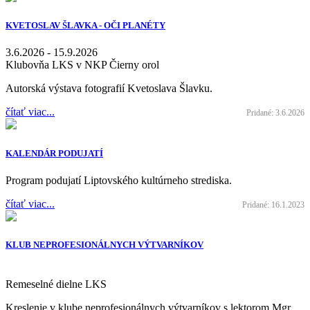
KVETOSLAV ŠLAVKA - OČI PLANÉTY
3.6.2026 - 15.9.2026
Klubovňa LKS v NKP Čierny orol
Autorská výstava fotografií Kvetoslava Šlavku.
čítať viac...
Pridané: 3.6.2026
KALENDÁR PODUJATÍ
Program podujatí Liptovského kultúrneho strediska.
čítať viac...
Pridané: 16.1.2023
KLUB NEPROFESIONÁLNYCH VÝTVARNÍKOV
Remeselné dielne LKS
Kreslenie v klube neprofesionálnych výtvarníkov s lektorom Mgr.