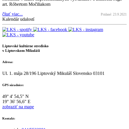
art. Róbertom Močiliakom
čítať viac...
Pridané: 23.9.2021
Kalendár udalostí
Liptovské kultúrne stredisko
v Liptovskom Mikuláši
Adresa:
Ul. 1. mája 28/196 Liptovský Mikuláš Slovensko 03101
GPS súradnice:
49° 4' 54,5" N
19° 36' 56,6" E
zobraziť na mape
Kontakt: