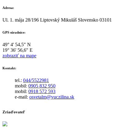
Adresa:
Ul. 1. mája 28/196 Liptovský Mikuláš Slovensko 03101
GPS súradnice:
49° 4' 54,5" N
19° 36' 56,6" E
zobraziť na mape
Kontakt:
tel.:
044/5522981
mobil:
0905 832 950
mobil:
0918 572 593
e-mail:
osvetalm@vuczilina.sk
Zriaďovateľ