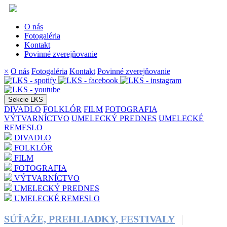
O nás
Fotogaléria
Kontakt
Povinné zverejňovanie
×
O nás
Fotogaléria
Kontakt
Povinné zverejňovanie
Sekcie LKS
DIVADLO
FOLKLÓR
FILM
FOTOGRAFIA
VÝTVARNÍCTVO
UMELECKÝ PREDNES
UMELECKÉ
REMESLO
DIVADLO
FOLKLÓR
FILM
FOTOGRAFIA
VÝTVARNÍCTVO
UMELECKÝ PREDNES
UMELECKÉ REMESLO
SÚŤAŽE, PREHLIADKY, FESTIVALY