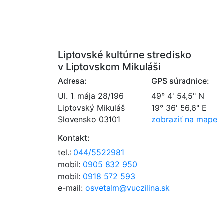
Liptovské kultúrne stredisko
v Liptovskom Mikuláši
Adresa:
GPS súradnice:
Ul. 1. mája 28/196
49° 4' 54,5" N
Liptovský Mikuláš
19° 36' 56,6" E
Slovensko 03101
zobraziť na mape
Kontakt:
tel.:
044/5522981
mobil:
0905 832 950
mobil:
0918 572 593
e-mail:
osvetalm@vuczilina.sk