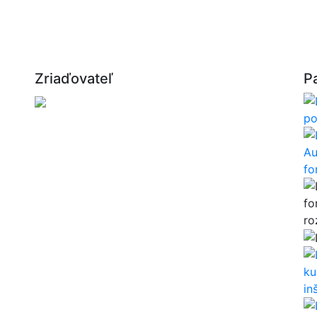
Zriaďovateľ
P