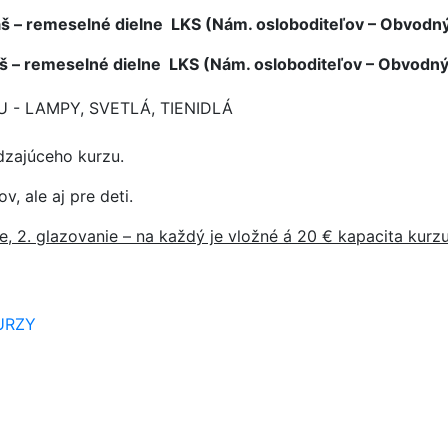
kuláš – remeselné dielne LKS (Nám. osloboditeľov – Obvo
kuláš – remeselné dielne LKS (Nám. osloboditeľov – Obvod
 - LAMPY, SVETLÁ, TIENIDLÁ
dzajúceho kurzu.
, ale aj pre deti.
ie, 2. glazovanie – na každý je vložné á 20 € kapacita kurz
URZY