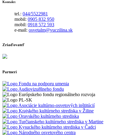
Kontakt:
tel.:
044/5522981
mobil:
0905 832 950
mobil:
0918 572 593
e-mail:
osvetalm@vuczilina.sk
Zriaďovateľ
Partneri