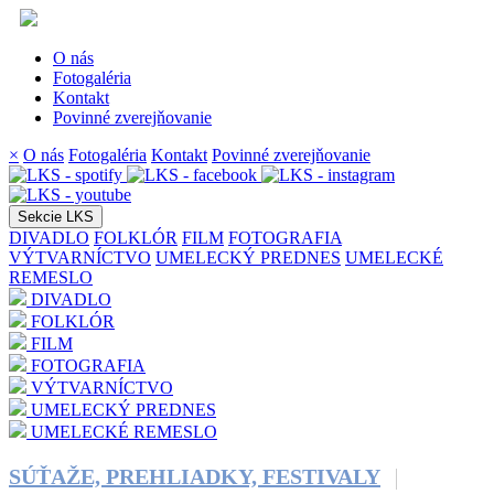
O nás
Fotogaléria
Kontakt
Povinné zverejňovanie
×
O nás
Fotogaléria
Kontakt
Povinné zverejňovanie
Sekcie LKS
DIVADLO
FOLKLÓR
FILM
FOTOGRAFIA
VÝTVARNÍCTVO
UMELECKÝ PREDNES
UMELECKÉ
REMESLO
DIVADLO
FOLKLÓR
FILM
FOTOGRAFIA
VÝTVARNÍCTVO
UMELECKÝ PREDNES
UMELECKÉ REMESLO
SÚŤAŽE, PREHLIADKY, FESTIVALY