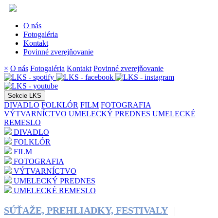
O nás
Fotogaléria
Kontakt
Povinné zverejňovanie
×
O nás
Fotogaléria
Kontakt
Povinné zverejňovanie
Sekcie LKS
DIVADLO
FOLKLÓR
FILM
FOTOGRAFIA
VÝTVARNÍCTVO
UMELECKÝ PREDNES
UMELECKÉ
REMESLO
DIVADLO
FOLKLÓR
FILM
FOTOGRAFIA
VÝTVARNÍCTVO
UMELECKÝ PREDNES
UMELECKÉ REMESLO
SÚŤAŽE, PREHLIADKY, FESTIVALY