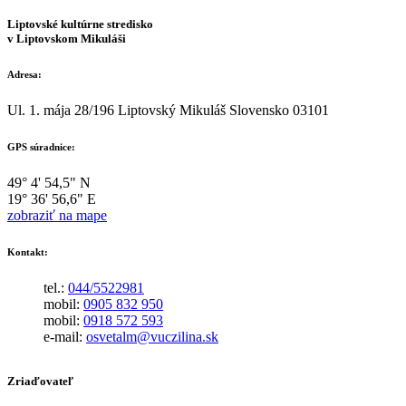
Liptovské kultúrne stredisko
v Liptovskom Mikuláši
Adresa:
Ul. 1. mája 28/196 Liptovský Mikuláš Slovensko 03101
GPS súradnice:
49° 4' 54,5" N
19° 36' 56,6" E
zobraziť na mape
Kontakt:
tel.:
044/5522981
mobil:
0905 832 950
mobil:
0918 572 593
e-mail:
osvetalm@vuczilina.sk
Zriaďovateľ