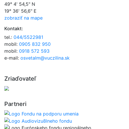
49° 4' 54,5" N
19° 36' 56,6" E
zobraziť na mape
Kontakt:
tel.:
044/5522981
mobil:
0905 832 950
mobil:
0918 572 593
e-mail:
osvetalm@vuczilina.sk
Zriaďovateľ
Partneri