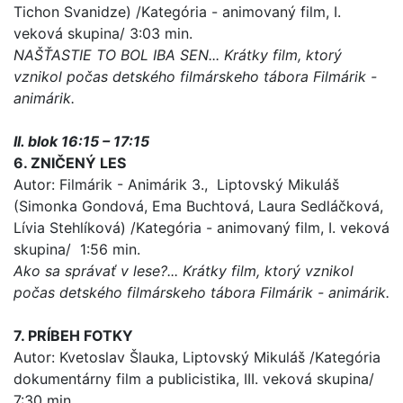
Tichon Svanidze) /Kategória - animovaný film, I.
veková skupina/ 3:03 min.
NAŠŤASTIE TO BOL IBA SEN... Krátky film, ktorý
vznikol počas detského filmárskeho tábora Filmárik -
animárik.
II. blok 16:15 – 17:15
6. ZNIČENÝ LES
Autor: Filmárik - Animárik 3., Liptovský Mikuláš
(Simonka Gondová, Ema Buchtová, Laura Sedláčková,
Lívia Stehlíková) /Kategória - animovaný film, I. veková
skupina/ 1:56 min.
Ako sa správať v lese?... Krátky film, ktorý vznikol
počas detského filmárskeho tábora Filmárik - animárik.
7. PRÍBEH FOTKY
Autor: Kvetoslav Šlauka, Liptovský Mikuláš /Kategória
dokumentárny film a publicistika, III. veková skupina/
7:30 min.