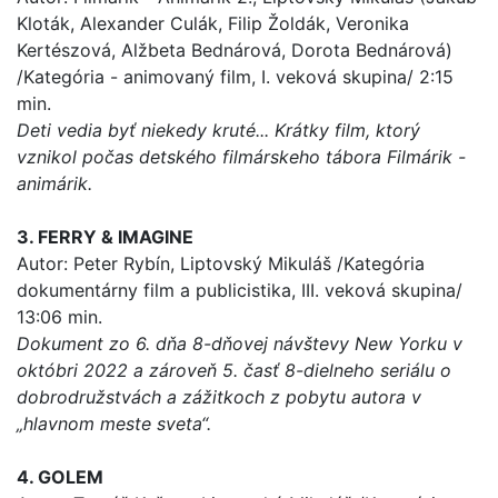
Kloták, Alexander Culák, Filip Žoldák, Veronika
Kertészová, Alžbeta Bednárová, Dorota Bednárová)
/Kategória - animovaný film, I. veková skupina/ 2:15
min.
Deti vedia byť niekedy kruté... Krátky film, ktorý
vznikol počas detského filmárskeho tábora Filmárik -
animárik.
3. FERRY & IMAGINE
Autor: Peter Rybín, Liptovský Mikuláš /Kategória
dokumentárny film a publicistika, III. veková skupina/
13:06 min.
Dokument zo 6. dňa 8-dňovej návštevy New Yorku v
októbri 2022 a zároveň 5. časť 8-dielneho seriálu o
dobrodružstvách a zážitkoch z pobytu autora v
„hlavnom meste sveta“.
4. GOLEM