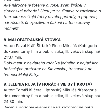
Aké náročné je fotenie divokej zveri žijúcej v
slovenskej prírode? Sledujte zaujímavé rozprávanie o
tom, ako vznikajú fotky divokej prírody, o príprave,
náročnosti, či trpezlivom čakaní na ten správny
moment.
8. MALOFATRANSKÁ STOVKA
Autor: Pavol Kráľ, Štrbské Pleso Mikuláš /Kategória
dokumentárny film a publicistika, III. veková skupina/
21:37 min.
Dokument z deviateho ročníka jedného z najťažších
bežeckých pretekov na Slovensku, trasovaný po
hrebeni Malej Fatry.
9. JELENIA RUJA (V HORÁCH VIE BYŤ KRUTÁ)
Autor: Tomáš Kučera, Liptovský Mikuláš /Kategória
dokumentárny film a publicistika, III. veková skupina/
24:30 min.
Jeseň a obdobie jelenej ruje už každoročne patrí