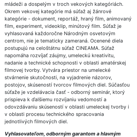
mládeži a dospelým v troch vekových kategóriách.
Okrem vekovej kategórie má súťaž aj žánrové
kategórie - dokument, reportáž, hraný film, animovaný
film, experiment, videoklip, minútový film. Súťaž je
vyhlasovaná každoročne Národným osvetovým
centrom, nie je tematicky zameraná. Ocenené diela
postupujú na celoštátnu súťaž CINEAMA. Súťaž
napomáha rozvíjať záujmy, umeleckú kreativitu,
nadanie a technické schopnosti v oblasti amatérskej
filmovej tvorby. Vytvára priestor na umelecké
stvárnenie skutočnosti, na vyjadrenie názorov,
postojov, skúseností tvorcov filmových diel. Súčasťou
súťaže je vzdelávacia časť - odborný seminár, ktorý
prispieva k ďalšiemu rozvíjaniu vedomostí a
odovzdávaniu skúseností v oblasti umeleckej tvorby i
v oblasti procesu technického spracovania
jednotlivých filmových diel.
Vyhlasovateľom, odborným garantom a hlavným