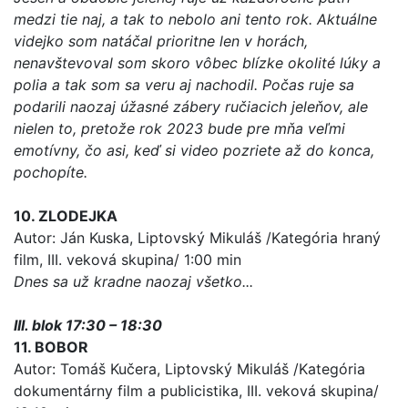
medzi tie naj, a tak to nebolo ani tento rok. Aktuálne
videjko som natáčal prioritne len v horách,
nenavštevoval som skoro vôbec blízke okolité lúky a
polia a tak som sa veru aj nachodil. Počas ruje sa
podarili naozaj úžasné zábery ručiacich jeleňov, ale
nielen to, pretože rok 2023 bude pre mňa veľmi
emotívny, čo asi, keď si video pozriete až do konca,
pochopíte.
10. ZLODEJKA
Autor: Ján Kuska, Liptovský Mikuláš /Kategória hraný
film, III. veková skupina/ 1:00 min
Dnes sa už kradne naozaj všetko...
III. blok 17:30 – 18:30
11. BOBOR
Autor: Tomáš Kučera, Liptovský Mikuláš /Kategória
dokumentárny film a publicistika, III. veková skupina/