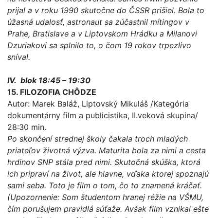
prijal a v roku 1990 skutočne do ČSSR prišiel. Bola to
úžasná udalosť, astronaut sa zúčastnil mítingov v
Prahe, Bratislave a v Liptovskom Hrádku a Milanovi
Dzuriakovi sa splnilo to, o čom 19 rokov trpezlivo
sníval.
IV. blok 18:45 – 19:30
15. FILOZOFIA CHÔDZE
Autor: Marek Baláž, Liptovský Mikuláš /Kategória
dokumentárny film a publicistika, II.veková skupina/
28:30 min.
Po skončení strednej školy čakala troch mladých
priateľov životná výzva. Maturita bola za nimi a cesta
hrdinov SNP stála pred nimi. Skutočná skúška, ktorá
ich pripraví na život, ale hlavne, vďaka ktorej spoznajú
sami seba. Toto je film o tom, čo to znamená kráčať.
(Upozornenie: Som študentom hranej réžie na VŠMU,
čím porušujem pravidlá súťaže. Avšak film vznikal ešte