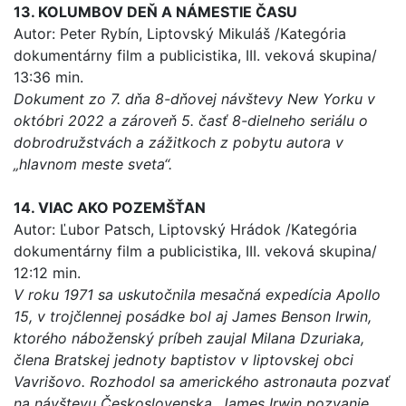
13. KOLUMBOV DEŇ A NÁMESTIE ČASU
Autor: Peter Rybín, Liptovský Mikuláš /Kategória
dokumentárny film a publicistika, III. veková skupina/
13:36 min.
Dokument zo 7. dňa 8-dňovej návštevy New Yorku v
októbri 2022 a zároveň 5. časť 8-dielneho seriálu o
dobrodružstvách a zážitkoch z pobytu autora v
„hlavnom meste sveta“.
14. VIAC AKO POZEMŠŤAN
Autor: Ľubor Patsch, Liptovský Hrádok /Kategória
dokumentárny film a publicistika, III. veková skupina/
12:12 min.
V roku 1971 sa uskutočnila mesačná expedícia Apollo
15, v trojčlennej posádke bol aj James Benson Irwin,
ktorého náboženský príbeh zaujal Milana Dzuriaka,
člena Bratskej jednoty baptistov v liptovskej obci
Vavrišovo. Rozhodol sa amerického astronauta pozvať
na návštevu Československa. James Irwin pozvanie