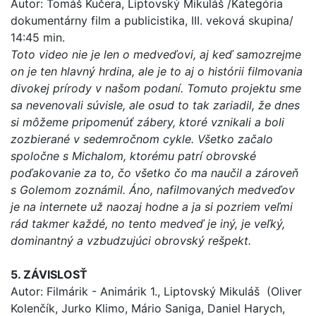
Autor: Tomáš Kučera, Liptovský Mikuláš /Kategória
dokumentárny film a publicistika, III. veková skupina/
14:45 min.
Toto video nie je len o medveďovi, aj keď samozrejme
on je ten hlavný hrdina, ale je to aj o histórii filmovania
divokej prírody v našom podaní. Tomuto projektu sme
sa nevenovali súvisle, ale osud to tak zariadil, že dnes
si môžeme pripomenúť zábery, ktoré vznikali a boli
zozbierané v sedemročnom cykle. Všetko začalo
spoločne s Michalom, ktorému patrí obrovské
poďakovanie za to, čo všetko čo ma naučil a zároveň
s Golemom zoznámil. Áno, nafilmovaných medveďov
je na internete už naozaj hodne a ja si pozriem veľmi
rád takmer každé, no tento medveď je iný, je veľký,
dominantný a vzbudzujúci obrovský rešpekt.
5. ZÁVISLOSŤ
Autor: Filmárik - Animárik 1., Liptovský Mikuláš (Oliver
Kolenčík, Jurko Klimo, Mário Saniga, Daniel Harych,