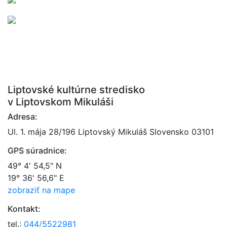
Liptovské kultúrne stredisko
v Liptovskom Mikuláši
Adresa:
Ul. 1. mája 28/196 Liptovský Mikuláš Slovensko 03101
GPS súradnice:
49° 4' 54,5" N
19° 36' 56,6" E
zobraziť na mape
Kontakt:
tel.:
044/5522981