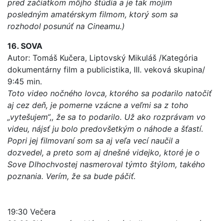
pred začiatkom môjho štúdia a je tak mojim
posledným amatérskym filmom, ktorý som sa
rozhodol posunúť na Cineamu.)
16. SOVA
Autor: Tomáš Kučera, Liptovský Mikuláš /Kategória
dokumentárny film a publicistika, III. veková skupina/
9:45 min.
Toto video nočného lovca, ktorého sa podarilo natočiť
aj cez deň, je pomerne vzácne a veľmi sa z toho
„vytešujem“,, že sa to podarilo. Už ako rozprávam vo
videu, nájsť ju bolo predovšetkým o náhode a šťastí.
Popri jej filmovaní som sa aj veľa vecí naučil a
dozvedel, a preto som aj dnešné videjko, ktoré je o
Sove Dlhochvostej nasmeroval týmto štýlom, takého
poznania. Verím, že sa bude páčiť.
19:30 Večera