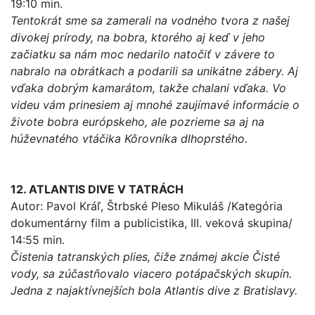
19:10 min.
Tentokrát sme sa zamerali na vodného tvora z našej
divokej prírody, na bobra, ktorého aj keď v jeho
začiatku sa nám moc nedarilo natočiť v závere to
nabralo na obrátkach a podarili sa unikátne zábery. Aj
vďaka dobrým kamarátom, takže chalani vďaka. Vo
videu vám prinesiem aj mnohé zaujímavé informácie o
živote bobra európskeho, ale pozrieme sa aj na
húževnatého vtáčika Kôrovníka dlhoprstého.
12. ATLANTIS DIVE V TATRÁCH
Autor: Pavol Kráľ, Štrbské Pleso Mikuláš /Kategória
dokumentárny film a publicistika, III. veková skupina/
14:55 min.
Čistenia tatranských plies, čiže známej akcie Čisté
vody, sa zúčastňovalo viacero potápačských skupín.
Jedna z najaktívnejších bola Atlantis dive z Bratislavy.