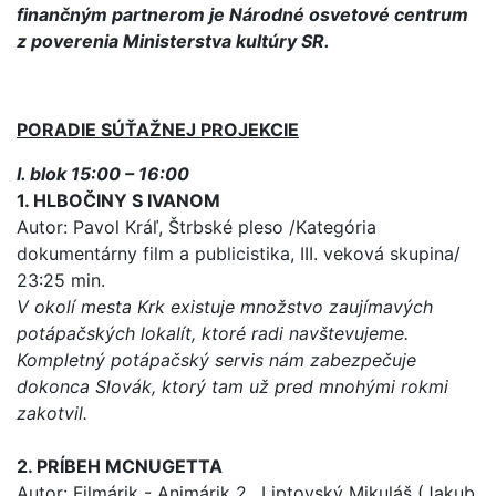
finančným partnerom je Národné osvetové centrum
z poverenia Ministerstva kultúry SR.
PORADIE SÚŤAŽNEJ PROJEKCIE
I. blok 15:00 – 16:00
1. HLBOČINY S IVANOM
Autor: Pavol Kráľ, Štrbské pleso /Kategória
dokumentárny film a publicistika, III. veková skupina/
23:25 min.
V okolí mesta Krk existuje množstvo zaujímavých
potápačských lokalít, ktoré radi navštevujeme.
Kompletný potápačský servis nám zabezpečuje
dokonca Slovák, ktorý tam už pred mnohými rokmi
zakotvil.
2. PRÍBEH MCNUGETTA
Autor: Filmárik - Animárik 2., Liptovský Mikuláš (Jakub