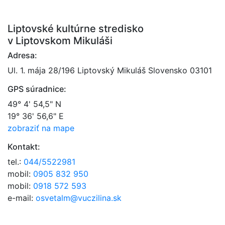
Liptovské kultúrne stredisko
v Liptovskom Mikuláši
Adresa:
Ul. 1. mája 28/196 Liptovský Mikuláš Slovensko 03101
GPS súradnice:
49° 4' 54,5" N
19° 36' 56,6" E
zobraziť na mape
Kontakt:
tel.:
044/5522981
mobil:
0905 832 950
mobil:
0918 572 593
e-mail:
osvetalm@vuczilina.sk